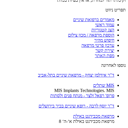
וקיבלתי תור למחרת, אז אין בעיות בכלל!
תפריט ניווט
מאמרים ברפואת שיניים
עמוד ראשי
הצג קטגוריות
הוספת מרפאה / מכון צילום
חיפוש מהיר
עדכון פרטי מרפאה
יצירת קשר
מפת האתר
נוספו לאחרונה
ד"ר אידלמן יצחק - מרפאת שיניים בתל-אביב
MIS שתלים
MIS Implants Technologies. MIS
פרופ' רפאל זלצר - מנתח פנים ולסתות
ד"ר יוסף לרבה - רופא שיניים בכיר בירושלים
מרפאת מכבידנט באילת
מרפאת מכבידנט באילת א‘-ה‘ 8