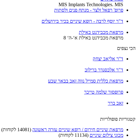
MIS Implants Technologies. MIS
פרופ' רפאל זלצר - מנתח פנים ולסתות
ד"ר יוסף לרבה - רופא שיניים בכיר בירושלים
מרפאת מכבידנט באילת
מרפאת מכבידנט באילת א‘-ה‘ 8
הכי נצפים
ד''ר אליאב יצחק
ד"ר אלכסנדר ברילוב
מרפאת כללית סמייל נווה זאב בבאר שבע
פרופסור שלמה טייכר
זאב ברר
קטגוריות פופולריות
מרפאת שיניים חירום / רופא שיניים עזרה ראשונה
(14081 לקוחות)
מכוני צילום שיניים
(11134 לקוחות)