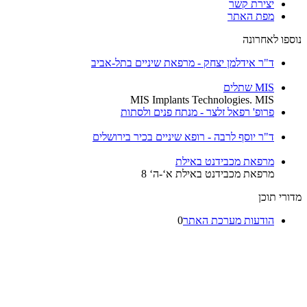
יצירת קשר
מפת האתר
נוספו לאחרונה
ד"ר אידלמן יצחק - מרפאת שיניים בתל-אביב
MIS שתלים
MIS Implants Technologies. MIS
פרופ' רפאל זלצר - מנתח פנים ולסתות
ד"ר יוסף לרבה - רופא שיניים בכיר בירושלים
מרפאת מכבידנט באילת
מרפאת מכבידנט באילת א‘-ה‘ 8
מדורי תוכן
הודעות מערכת האתר
0