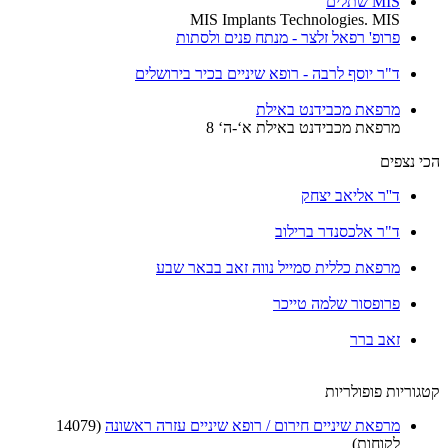
MIS שתלים
MIS Implants Technologies. MIS
פרופ' רפאל זלצר - מנתח פנים ולסתות
ד"ר יוסף לרבה - רופא שיניים בכיר בירושלים
מרפאת מכבידנט באילת
מרפאת מכבידנט באילת א‘-ה‘ 8
הכי נצפים
ד''ר אליאב יצחק
ד"ר אלכסנדר ברילוב
מרפאת כללית סמייל נווה זאב בבאר שבע
פרופסור שלמה טייכר
זאב ברר
קטגוריות פופולריות
מרפאת שיניים חירום / רופא שיניים עזרה ראשונה
(14079
לקוחות)