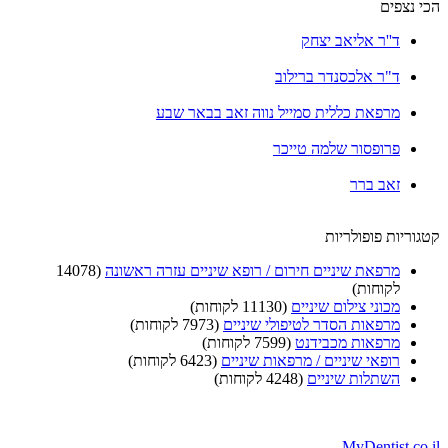
הכי נצפים
ד''ר אליאב יצחק
ד"ר אלכסנדר ברילוב
מרפאת כללית סמייל נווה זאב בבאר שבע
פרופסור שלמה טייכר
זאב ברר
קטגוריות פופולריות
מרפאת שיניים חירום / רופא שיניים עזרה ראשונה
(14078
לקוחות)
מכוני צילום שיניים
(11130 לקוחות)
מרפאות הסדר לטיפולי שיניים
(7973 לקוחות)
מרפאות מכבידנט
(7599 לקוחות)
רופאי שיניים / מרפאות שיניים
(6423 לקוחות)
השתלות שיניים
(4248 לקוחות)
MyDentist.co.il