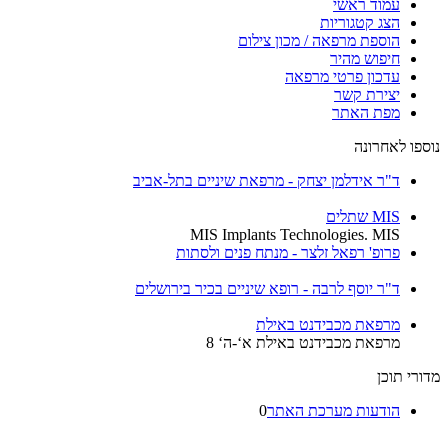
עמוד ראשי
הצג קטגוריות
הוספת מרפאה / מכון צילום
חיפוש מהיר
עדכון פרטי מרפאה
יצירת קשר
מפת האתר
נוספו לאחרונה
ד"ר אידלמן יצחק - מרפאת שיניים בתל-אביב
MIS שתלים
MIS Implants Technologies. MIS
פרופ' רפאל זלצר - מנתח פנים ולסתות
ד"ר יוסף לרבה - רופא שיניים בכיר בירושלים
מרפאת מכבידנט באילת
מרפאת מכבידנט באילת א‘-ה‘ 8
מדורי תוכן
הודעות מערכת האתר
0