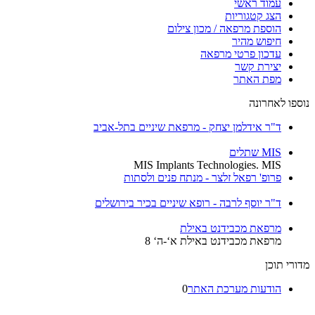
עמוד ראשי
הצג קטגוריות
הוספת מרפאה / מכון צילום
חיפוש מהיר
עדכון פרטי מרפאה
יצירת קשר
מפת האתר
נוספו לאחרונה
ד"ר אידלמן יצחק - מרפאת שיניים בתל-אביב
MIS שתלים
MIS Implants Technologies. MIS
פרופ' רפאל זלצר - מנתח פנים ולסתות
ד"ר יוסף לרבה - רופא שיניים בכיר בירושלים
מרפאת מכבידנט באילת
מרפאת מכבידנט באילת א‘-ה‘ 8
מדורי תוכן
הודעות מערכת האתר
0