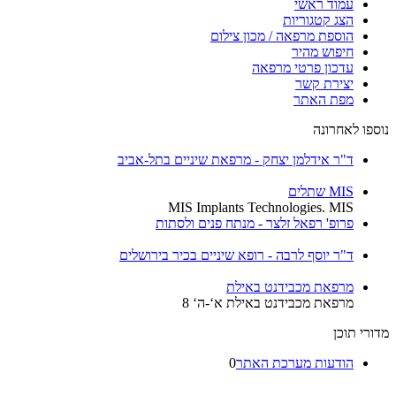
עמוד ראשי
הצג קטגוריות
הוספת מרפאה / מכון צילום
חיפוש מהיר
עדכון פרטי מרפאה
יצירת קשר
מפת האתר
נוספו לאחרונה
ד"ר אידלמן יצחק - מרפאת שיניים בתל-אביב
MIS שתלים
MIS Implants Technologies. MIS
פרופ' רפאל זלצר - מנתח פנים ולסתות
ד"ר יוסף לרבה - רופא שיניים בכיר בירושלים
מרפאת מכבידנט באילת
מרפאת מכבידנט באילת א‘-ה‘ 8
מדורי תוכן
הודעות מערכת האתר
0