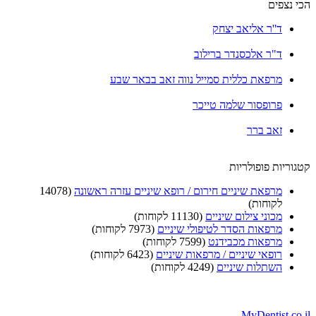
הכי נצפים
ד''ר אליאב יצחק
ד"ר אלכסנדר ברילוב
מרפאת כללית סמייל נווה זאב בבאר שבע
פרופסור שלמה טייכר
זאב ברר
קטגוריות פופולריות
מרפאת שיניים חירום / רופא שיניים עזרה ראשונה
(14078
לקוחות)
מכוני צילום שיניים
(11130 לקוחות)
מרפאות הסדר לטיפולי שיניים
(7973 לקוחות)
מרפאות מכבידנט
(7599 לקוחות)
רופאי שיניים / מרפאות שיניים
(6423 לקוחות)
השתלות שיניים
(4249 לקוחות)
MyDentist.co.il