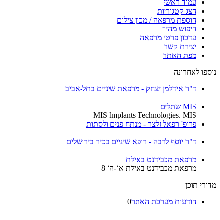
עמוד ראשי
הצג קטגוריות
הוספת מרפאה / מכון צילום
חיפוש מהיר
עדכון פרטי מרפאה
יצירת קשר
מפת האתר
נוספו לאחרונה
ד"ר אידלמן יצחק - מרפאת שיניים בתל-אביב
MIS שתלים
MIS Implants Technologies. MIS
פרופ' רפאל זלצר - מנתח פנים ולסתות
ד"ר יוסף לרבה - רופא שיניים בכיר בירושלים
מרפאת מכבידנט באילת
מרפאת מכבידנט באילת א‘-ה‘ 8
מדורי תוכן
הודעות מערכת האתר
0