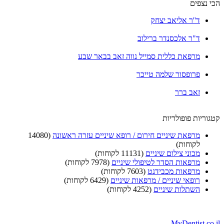
הכי נצפים
ד''ר אליאב יצחק
ד"ר אלכסנדר ברילוב
מרפאת כללית סמייל נווה זאב בבאר שבע
פרופסור שלמה טייכר
זאב ברר
קטגוריות פופולריות
מרפאת שיניים חירום / רופא שיניים עזרה ראשונה
(14080
לקוחות)
מכוני צילום שיניים
(11131 לקוחות)
מרפאות הסדר לטיפולי שיניים
(7978 לקוחות)
מרפאות מכבידנט
(7603 לקוחות)
רופאי שיניים / מרפאות שיניים
(6429 לקוחות)
השתלות שיניים
(4252 לקוחות)
MyDentist.co.il