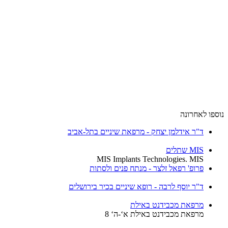
נוספו לאחרונה
ד"ר אידלמן יצחק - מרפאת שיניים בתל-אביב
MIS שתלים
MIS Implants Technologies. MIS
פרופ' רפאל זלצר - מנתח פנים ולסתות
ד"ר יוסף לרבה - רופא שיניים בכיר בירושלים
מרפאת מכבידנט באילת
מרפאת מכבידנט באילת א‘-ה‘ 8