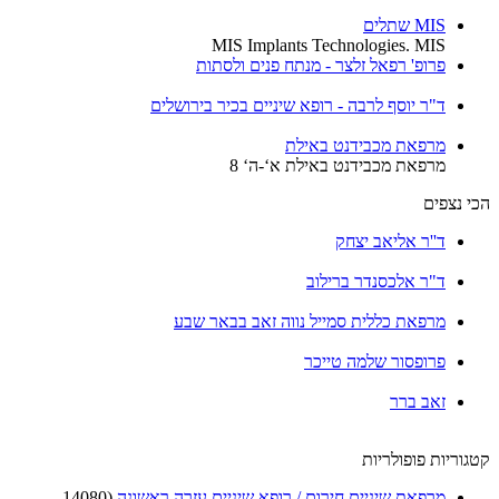
MIS שתלים
MIS Implants Technologies. MIS
פרופ' רפאל זלצר - מנתח פנים ולסתות
ד"ר יוסף לרבה - רופא שיניים בכיר בירושלים
מרפאת מכבידנט באילת
מרפאת מכבידנט באילת א‘-ה‘ 8
הכי נצפים
ד''ר אליאב יצחק
ד"ר אלכסנדר ברילוב
מרפאת כללית סמייל נווה זאב בבאר שבע
פרופסור שלמה טייכר
זאב ברר
קטגוריות פופולריות
מרפאת שיניים חירום / רופא שיניים עזרה ראשונה
(14080