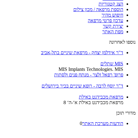
הצג קטגוריות
הוספת מרפאה / מכון צילום
חיפוש מהיר
עדכון פרטי מרפאה
יצירת קשר
מפת האתר
נוספו לאחרונה
ד"ר אידלמן יצחק - מרפאת שיניים בתל-אביב
MIS שתלים
MIS Implants Technologies. MIS
פרופ' רפאל זלצר - מנתח פנים ולסתות
ד"ר יוסף לרבה - רופא שיניים בכיר בירושלים
מרפאת מכבידנט באילת
מרפאת מכבידנט באילת א‘-ה‘ 8
מדורי תוכן
הודעות מערכת האתר
0