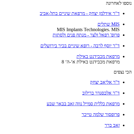
נוספו לאחרונה
ד"ר אידלמן יצחק - מרפאת שיניים בתל-אביב
MIS שתלים
MIS Implants Technologies. MIS
פרופ' רפאל זלצר - מנתח פנים ולסתות
ד"ר יוסף לרבה - רופא שיניים בכיר בירושלים
מרפאת מכבידנט באילת
מרפאת מכבידנט באילת א‘-ה‘ 8
הכי נצפים
ד''ר אליאב יצחק
ד"ר אלכסנדר ברילוב
מרפאת כללית סמייל נווה זאב בבאר שבע
פרופסור שלמה טייכר
זאב ברר