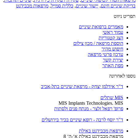
מרפאות הסדר לטיפולי שיניים
,
עקירה / עקירה כירורגית
,
שיניים תותבות
,
בדיקת שיניים חינם
,
יישור שיניים
,
כללית סמייל
,
מרפאות מכבידנט
תפריט ניווט
מאמרים ברפואת שיניים
עמוד ראשי
הצג קטגוריות
הוספת מרפאה / מכון צילום
חיפוש מהיר
עדכון פרטי מרפאה
יצירת קשר
מפת האתר
נוספו לאחרונה
ד"ר אידלמן יצחק - מרפאת שיניים בתל-אביב
MIS שתלים
MIS Implants Technologies. MIS
פרופ' רפאל זלצר - מנתח פנים ולסתות
ד"ר יוסף לרבה - רופא שיניים בכיר בירושלים
מרפאת מכבידנט באילת
מרפאת מכבידנט באילת א‘-ה‘ 8