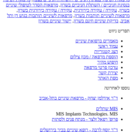
סיגת חניכיים / השתלת חניכיים בשרון
,
מרפאות הסדר לטיפולי שיניים
רון
,
עקירה / עקירה כירורגית
,
עקירה / עקירה כירורגית בשרון
,
פאות לשיניים תותבות בשרון
,
מרפאות לשיניים תותבות בגוש דן ותל
יב
,
בדיקת שיניים חינם בשרון
,
יישור שיניים בשרון
יט ניווט
מאמרים ברפואת שיניים
עמוד ראשי
הצג קטגוריות
הוספת מרפאה / מכון צילום
חיפוש מהיר
עדכון פרטי מרפאה
יצירת קשר
מפת האתר
ספו לאחרונה
ד"ר אידלמן יצחק - מרפאת שיניים בתל-אביב
MIS שתלים
MIS Implants Technologies. MIS
פרופ' רפאל זלצר - מנתח פנים ולסתות
ד"ר יוסף לרבה - רופא שיניים בכיר בירושלים