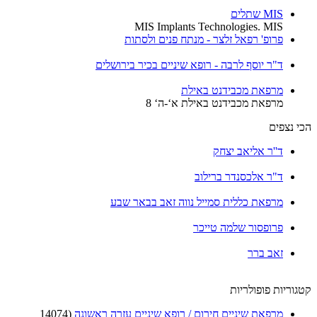
MIS שתלים
MIS Implants Technologies. MIS
פרופ' רפאל זלצר - מנתח פנים ולסתות
ד"ר יוסף לרבה - רופא שיניים בכיר בירושלים
מרפאת מכבידנט באילת
מרפאת מכבידנט באילת א‘-ה‘ 8
י נצפים
ד''ר אליאב יצחק
ד"ר אלכסנדר ברילוב
מרפאת כללית סמייל נווה זאב בבאר שבע
פרופסור שלמה טייכר
זאב ברר
וריות פופולריות
מרפאת שיניים חירום / רופא שיניים עזרה ראשונה
(14074