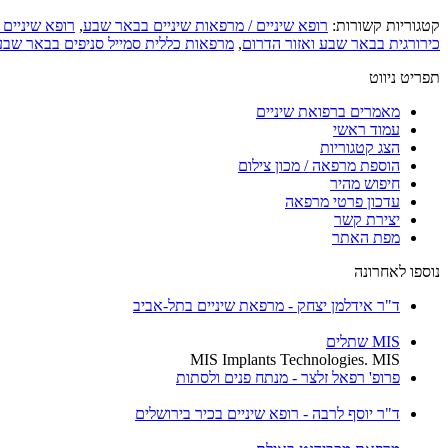
קטגוריות קשורות:
רופא שיניים / מרפאות שיניים בבאר שבע
,
רופא שיניים 
כירורגית בבאר שבע ואזור הדרום
,
מרפאות כללית סמייל סניפים בבאר שבע
תפריט ניווט
מאמרים ברפואת שיניים
עמוד ראשי
הצג קטגוריות
הוספת מרפאה / מכון צילום
חיפוש מהיר
עדכון פרטי מרפאה
יצירת קשר
מפת האתר
נוספו לאחרונה
ד"ר אידלמן יצחק - מרפאת שיניים בתל-אביב
MIS שתלים
MIS Implants Technologies. MIS
פרופ' רפאל זלצר - מנתח פנים ולסתות
ד"ר יוסף לרבה - רופא שיניים בכיר בירושלים