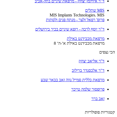
ד"ר אידלמן יצחק - מרפאת שיניים בתל-אביב
MIS שתלים
MIS Implants Technologies. MIS
פרופ' רפאל זלצר - מנתח פנים ולסתות
ד"ר יוסף לרבה - רופא שיניים בכיר בירושלים
מרפאת מכבידנט באילת
מרפאת מכבידנט באילת א‘-ה‘ 8
הכי נצפים
ד''ר אליאב יצחק
ד"ר אלכסנדר ברילוב
מרפאת כללית סמייל נווה זאב בבאר שבע
פרופסור שלמה טייכר
זאב ברר
קטגוריות פופולריות