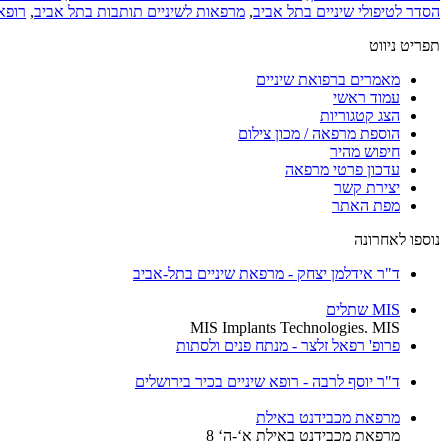
הסדר לטיפולי שיניים בתל אביב
,
מרפאות לשיניים תותבות בתל אביב
,
רופא 
תפריט ניווט
מאמרים ברפואת שיניים
עמוד ראשי
הצג קטגוריות
הוספת מרפאה / מכון צילום
חיפוש מהיר
עדכון פרטי מרפאה
יצירת קשר
מפת האתר
נוספו לאחרונה
ד"ר אידלמן יצחק - מרפאת שיניים בתל-אביב
MIS שתלים
MIS Implants Technologies. MIS
פרופ' רפאל זלצר - מנתח פנים ולסתות
ד"ר יוסף לרבה - רופא שיניים בכיר בירושלים
מרפאת מכבידנט באילת
מרפאת מכבידנט באילת א‘-ה‘ 8