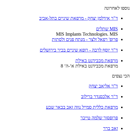
נוספו לאחרונה
ד"ר אידלמן יצחק - מרפאת שיניים בתל-אביב
MIS שתלים
MIS Implants Technologies. MIS
פרופ' רפאל זלצר - מנתח פנים ולסתות
ד"ר יוסף לרבה - רופא שיניים בכיר בירושלים
מרפאת מכבידנט באילת
מרפאת מכבידנט באילת א‘-ה‘ 8
הכי נצפים
ד''ר אליאב יצחק
ד"ר אלכסנדר ברילוב
מרפאת כללית סמייל נווה זאב בבאר שבע
פרופסור שלמה טייכר
זאב ברר