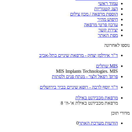
עמוד ראשי
הצג קטגוריות
הוספת מרפאה / מכון צילום
חיפוש מהיר
עדכון פרטי מרפאה
יצירת קשר
מפת האתר
נוספו לאחרונה
ד"ר אידלמן יצחק - מרפאת שיניים בתל-אביב
MIS שתלים
MIS Implants Technologies. MIS
פרופ' רפאל זלצר - מנתח פנים ולסתות
ד"ר יוסף לרבה - רופא שיניים בכיר בירושלים
מרפאת מכבידנט באילת
מרפאת מכבידנט באילת א‘-ה‘ 8
מדורי תוכן
הודעות מערכת האתר
0