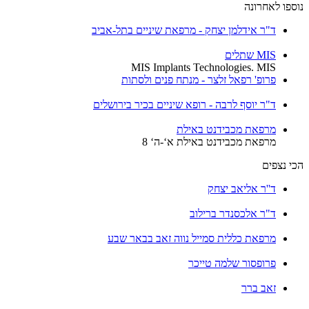
נוספו לאחרונה
ד"ר אידלמן יצחק - מרפאת שיניים בתל-אביב
MIS שתלים
MIS Implants Technologies. MIS
פרופ' רפאל זלצר - מנתח פנים ולסתות
ד"ר יוסף לרבה - רופא שיניים בכיר בירושלים
מרפאת מכבידנט באילת
מרפאת מכבידנט באילת א‘-ה‘ 8
הכי נצפים
ד''ר אליאב יצחק
ד"ר אלכסנדר ברילוב
מרפאת כללית סמייל נווה זאב בבאר שבע
פרופסור שלמה טייכר
זאב ברר