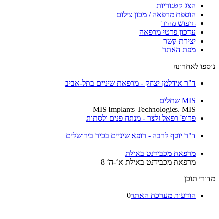
הצג קטגוריות
הוספת מרפאה / מכון צילום
חיפוש מהיר
עדכון פרטי מרפאה
יצירת קשר
מפת האתר
נוספו לאחרונה
ד"ר אידלמן יצחק - מרפאת שיניים בתל-אביב
MIS שתלים
MIS Implants Technologies. MIS
פרופ' רפאל זלצר - מנתח פנים ולסתות
ד"ר יוסף לרבה - רופא שיניים בכיר בירושלים
מרפאת מכבידנט באילת
מרפאת מכבידנט באילת א‘-ה‘ 8
מדורי תוכן
הודעות מערכת האתר
0