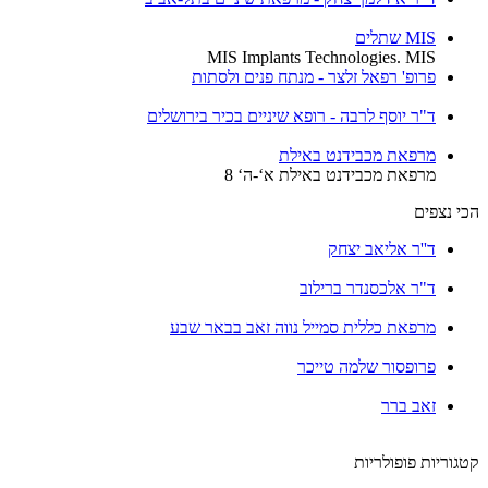
MIS שתלים
MIS Implants Technologies. MIS
פרופ' רפאל זלצר - מנתח פנים ולסתות
ד"ר יוסף לרבה - רופא שיניים בכיר בירושלים
מרפאת מכבידנט באילת
מרפאת מכבידנט באילת א‘-ה‘ 8
י נצפים
ד''ר אליאב יצחק
ד"ר אלכסנדר ברילוב
מרפאת כללית סמייל נווה זאב בבאר שבע
פרופסור שלמה טייכר
זאב ברר
וריות פופולריות