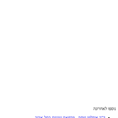
ספו לאחרונה
ד"ר אידלמן יצחק - מרפאת שיניים בתל-אביב