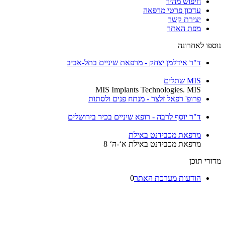
חיפוש מהיר
עדכון פרטי מרפאה
יצירת קשר
מפת האתר
ספו לאחרונה
ד"ר אידלמן יצחק - מרפאת שיניים בתל-אביב
MIS שתלים
MIS Implants Technologies. MIS
פרופ' רפאל זלצר - מנתח פנים ולסתות
ד"ר יוסף לרבה - רופא שיניים בכיר בירושלים
מרפאת מכבידנט באילת
מרפאת מכבידנט באילת א‘-ה‘ 8
רי תוכן
הודעות מערכת האתר
0