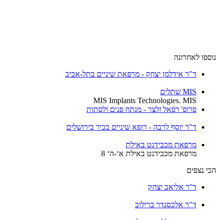
ספו לאחרונה
ד"ר אידלמן יצחק - מרפאת שיניים בתל-אביב
MIS שתלים
MIS Implants Technologies. MIS
פרופ' רפאל זלצר - מנתח פנים ולסתות
ד"ר יוסף לרבה - רופא שיניים בכיר בירושלים
מרפאת מכבידנט באילת
מרפאת מכבידנט באילת א‘-ה‘ 8
י נצפים
ד''ר אליאב יצחק
ד"ר אלכסנדר ברילוב