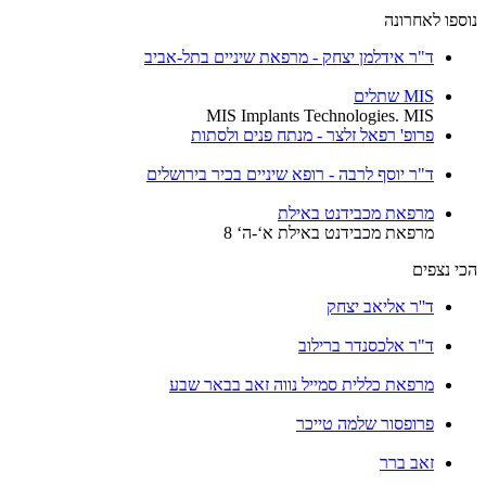
נוספו לאחרונה
ד"ר אידלמן יצחק - מרפאת שיניים בתל-אביב
MIS שתלים
MIS Implants Technologies. MIS
פרופ' רפאל זלצר - מנתח פנים ולסתות
ד"ר יוסף לרבה - רופא שיניים בכיר בירושלים
מרפאת מכבידנט באילת
מרפאת מכבידנט באילת א‘-ה‘ 8
הכי נצפים
ד''ר אליאב יצחק
ד"ר אלכסנדר ברילוב
מרפאת כללית סמייל נווה זאב בבאר שבע
פרופסור שלמה טייכר
זאב ברר