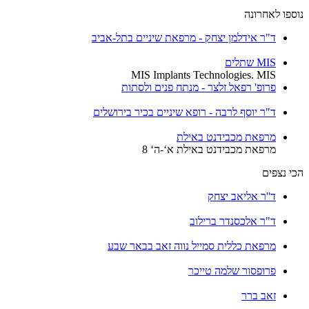
ספו לאחרונה
ד"ר אידלמן יצחק - מרפאת שיניים בתל-אביב
MIS שתלים
MIS Implants Technologies. MIS
פרופ' רפאל זלצר - מנתח פנים ולסתות
ד"ר יוסף לרבה - רופא שיניים בכיר בירושלים
מרפאת מכבידנט באילת
מרפאת מכבידנט באילת א‘-ה‘ 8
י נצפים
ד''ר אליאב יצחק
ד"ר אלכסנדר ברילוב
מרפאת כללית סמייל נווה זאב בבאר שבע
פרופסור שלמה טייכר
זאב ברר