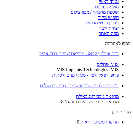
עמוד ראשי
הצג קטגוריות
הוספת מרפאה / מכון צילום
חיפוש מהיר
עדכון פרטי מרפאה
יצירת קשר
מפת האתר
ספו לאחרונה
ד"ר אידלמן יצחק - מרפאת שיניים בתל-אביב
MIS שתלים
MIS Implants Technologies. MIS
פרופ' רפאל זלצר - מנתח פנים ולסתות
ד"ר יוסף לרבה - רופא שיניים בכיר בירושלים
מרפאת מכבידנט באילת
מרפאת מכבידנט באילת א‘-ה‘ 8
רי תוכן
הודעות מערכת האתר
0