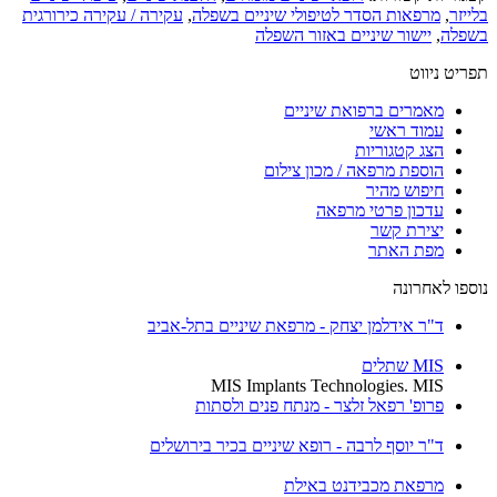
בלייזר
,
מרפאות הסדר לטיפולי שיניים בשפלה
,
עקירה / עקירה כירורגית
בשפלה
,
יישור שיניים באזור השפלה
תפריט ניווט
מאמרים ברפואת שיניים
עמוד ראשי
הצג קטגוריות
הוספת מרפאה / מכון צילום
חיפוש מהיר
עדכון פרטי מרפאה
יצירת קשר
מפת האתר
נוספו לאחרונה
ד"ר אידלמן יצחק - מרפאת שיניים בתל-אביב
MIS שתלים
MIS Implants Technologies. MIS
פרופ' רפאל זלצר - מנתח פנים ולסתות
ד"ר יוסף לרבה - רופא שיניים בכיר בירושלים
מרפאת מכבידנט באילת