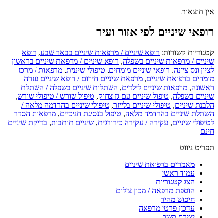
אין תוצאות
רופאי שיניים לפי אזור ועיר
קטגוריות קשורות:
רופא שיניים / מרפאות שיניים בבאר שבע
,
רופא
שיניים / מרפאות שיניים בשפלה
,
רופא שיניים / מרפאת שיניים בראשון
לציון ונס ציונה
,
רופאי שיניים מומחים
,
טיפולי שיננית
,
מרפאות / מרכז
מומחים ברפואת שיניים
,
מרפאת שיניים חירום / רופא שיניים עזרה
ראשונה
,
מרפאות שיניים לילדים
,
השתלות שיניים בשפלה / השתלת
שיניים בשפלה
,
טיפול שיניים עם גז צחוק
,
טיפול שורש / טיפולי שורש
,
הלבנת שיניים
,
טיפולי שיניים בלייזר
,
טיפולי שיניים בהרדמה מלאה /
השתלת שיניים בהרדמה מלאה
,
טיפול בנסיגת חניכיים
,
מרפאות הסדר
לטיפולי שיניים
,
עקירה / עקירה כירורגית
,
שיניים תותבות
,
בדיקת שיניים
חינם
תפריט ניווט
מאמרים ברפואת שיניים
עמוד ראשי
הצג קטגוריות
הוספת מרפאה / מכון צילום
חיפוש מהיר
עדכון פרטי מרפאה
יצירת קשר