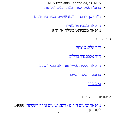
MIS Implants Technologies. MIS
פרופ' רפאל זלצר - מנתח פנים ולסתות
ד"ר יוסף לרבה - רופא שיניים בכיר בירושלים
מרפאת מכבידנט באילת
מרפאת מכבידנט באילת א‘-ה‘ 8
הכי נצפים
ד''ר אליאב יצחק
ד"ר אלכסנדר ברילוב
מרפאת כללית סמייל נווה זאב בבאר שבע
פרופסור שלמה טייכר
זאב ברר
קטגוריות פופולריות
מרפאת שיניים חירום / רופא שיניים עזרה ראשונה
(14080
לקוחות)