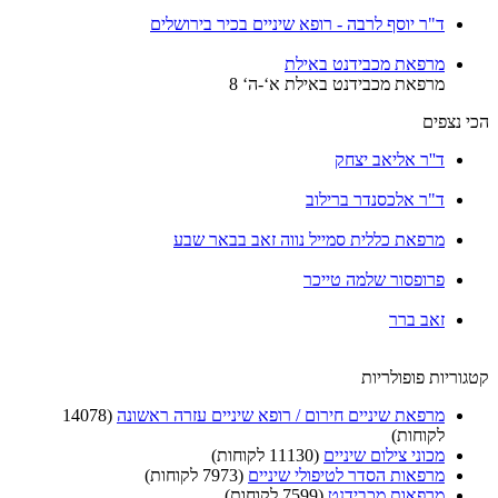
ד"ר יוסף לרבה - רופא שיניים בכיר בירושלים
מרפאת מכבידנט באילת
מרפאת מכבידנט באילת א‘-ה‘ 8
הכי נצפים
ד''ר אליאב יצחק
ד"ר אלכסנדר ברילוב
מרפאת כללית סמייל נווה זאב בבאר שבע
פרופסור שלמה טייכר
זאב ברר
קטגוריות פופולריות
מרפאת שיניים חירום / רופא שיניים עזרה ראשונה
(14078
לקוחות)
מכוני צילום שיניים
(11130 לקוחות)
מרפאות הסדר לטיפולי שיניים
(7973 לקוחות)
מרפאות מכבידנט
(7599 לקוחות)