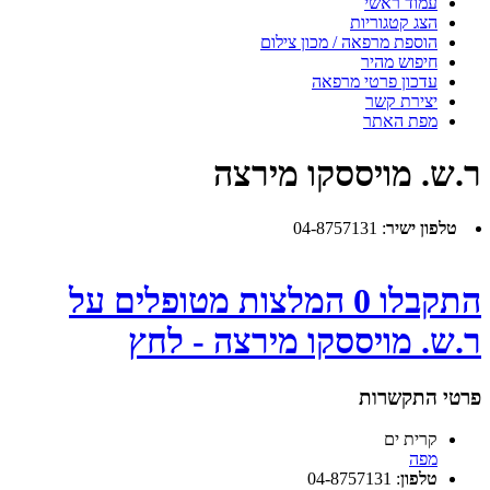
עמוד ראשי
הצג קטגוריות
הוספת מרפאה / מכון צילום
חיפוש מהיר
עדכון פרטי מרפאה
יצירת קשר
מפת האתר
ר.ש. מויססקו מירצה
טלפון ישיר
:
04-8757131
התקבלו 0 המלצות מטופלים על
ר.ש. מויססקו מירצה - לחץ
פרטי התקשרות
קרית ים
מפה
טלפון
:
04-8757131