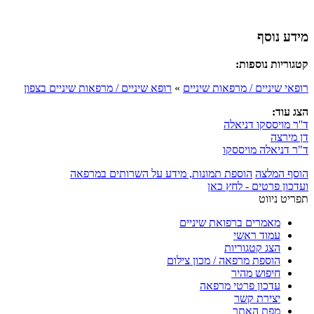
מידע נוסף
קטגוריות נוספות:
רופאי שיניים / מרפאות שיניים
»
רופא שיניים / מרפאות שיניים בצפון
הצג עוד:
ד''ר מויססקו דניאלה
דן מירצה
ד"ר דניאלה מויססקו
הוסף המלצה
הוספת תמונות, מידע על השרותים במרפאה
ועדכון פרטים - לחץ כאן
תפריט ניווט
מאמרים ברפואת שיניים
עמוד ראשי
הצג קטגוריות
הוספת מרפאה / מכון צילום
חיפוש מהיר
עדכון פרטי מרפאה
יצירת קשר
מפת האתר