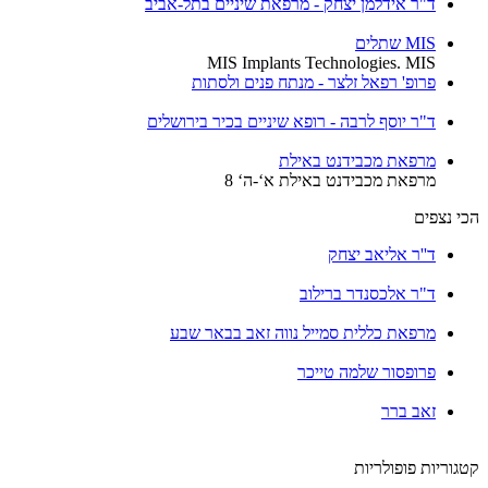
ד"ר אידלמן יצחק - מרפאת שיניים בתל-אביב
MIS שתלים
MIS Implants Technologies. MIS
פרופ' רפאל זלצר - מנתח פנים ולסתות
ד"ר יוסף לרבה - רופא שיניים בכיר בירושלים
מרפאת מכבידנט באילת
מרפאת מכבידנט באילת א‘-ה‘ 8
הכי נצפים
ד''ר אליאב יצחק
ד"ר אלכסנדר ברילוב
מרפאת כללית סמייל נווה זאב בבאר שבע
פרופסור שלמה טייכר
זאב ברר
קטגוריות פופולריות