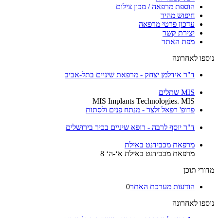
הוספת מרפאה / מכון צילום
חיפוש מהיר
עדכון פרטי מרפאה
יצירת קשר
מפת האתר
נוספו לאחרונה
ד"ר אידלמן יצחק - מרפאת שיניים בתל-אביב
MIS שתלים
MIS Implants Technologies. MIS
פרופ' רפאל זלצר - מנתח פנים ולסתות
ד"ר יוסף לרבה - רופא שיניים בכיר בירושלים
מרפאת מכבידנט באילת
מרפאת מכבידנט באילת א‘-ה‘ 8
מדורי תוכן
הודעות מערכת האתר
0
נוספו לאחרונה