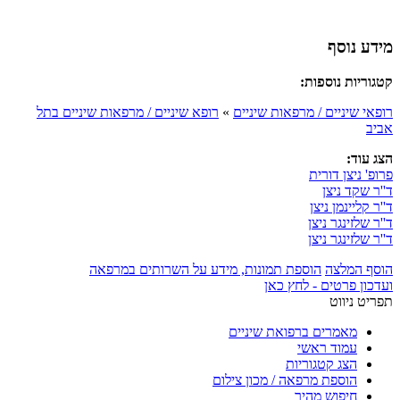
מידע נוסף
קטגוריות נוספות:
רופאי שיניים / מרפאות שיניים
»
רופא שיניים / מרפאות שיניים בתל
אביב
הצג עוד:
פרופ' ניצן דורית
ד''ר שקד ניצן
ד''ר קליינמן ניצן
ד''ר שלזינגר ניצן
ד''ר שלזינגר ניצן
הוסף המלצה
הוספת תמונות, מידע על השרותים במרפאה
ועדכון פרטים - לחץ כאן
תפריט ניווט
מאמרים ברפואת שיניים
עמוד ראשי
הצג קטגוריות
הוספת מרפאה / מכון צילום
חיפוש מהיר