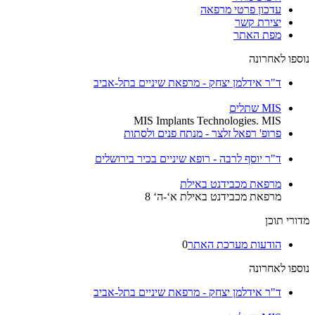
עדכון פרטי מרפאה
יצירת קשר
מפת האתר
נוספו לאחרונה
ד"ר אידלמן יצחק - מרפאת שיניים בתל-אביב
MIS שתלים
MIS Implants Technologies. MIS
פרופ' רפאל זלצר - מנתח פנים ולסתות
ד"ר יוסף לרבה - רופא שיניים בכיר בירושלים
מרפאת מכבידנט באילת
מרפאת מכבידנט באילת א‘-ה‘ 8
מדורי תוכן
הודעות מערכת האתר
0
נוספו לאחרונה
ד"ר אידלמן יצחק - מרפאת שיניים בתל-אביב