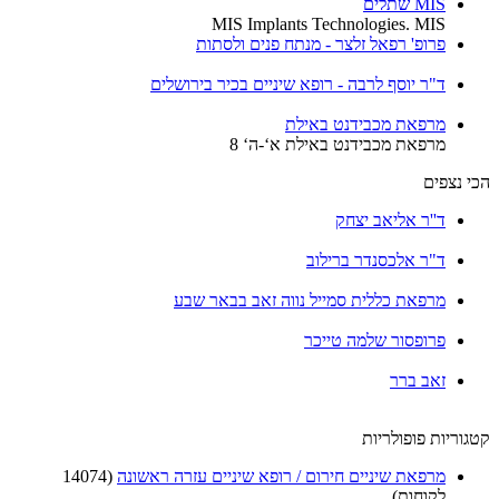
MIS שתלים
MIS Implants Technologies. MIS
פרופ' רפאל זלצר - מנתח פנים ולסתות
ד"ר יוסף לרבה - רופא שיניים בכיר בירושלים
מרפאת מכבידנט באילת
מרפאת מכבידנט באילת א‘-ה‘ 8
הכי נצפים
ד''ר אליאב יצחק
ד"ר אלכסנדר ברילוב
מרפאת כללית סמייל נווה זאב בבאר שבע
פרופסור שלמה טייכר
זאב ברר
קטגוריות פופולריות
מרפאת שיניים חירום / רופא שיניים עזרה ראשונה
(14074
לקוחות)