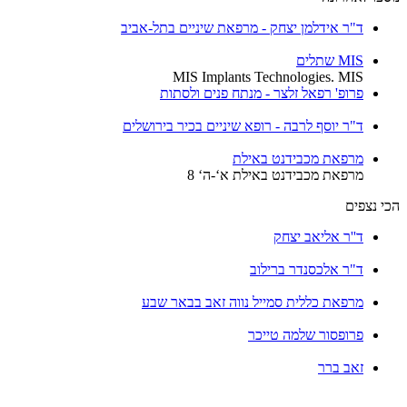
ד"ר אידלמן יצחק - מרפאת שיניים בתל-אביב
MIS שתלים
MIS Implants Technologies. MIS
פרופ' רפאל זלצר - מנתח פנים ולסתות
ד"ר יוסף לרבה - רופא שיניים בכיר בירושלים
מרפאת מכבידנט באילת
מרפאת מכבידנט באילת א‘-ה‘ 8
הכי נצפים
ד''ר אליאב יצחק
ד"ר אלכסנדר ברילוב
מרפאת כללית סמייל נווה זאב בבאר שבע
פרופסור שלמה טייכר
זאב ברר