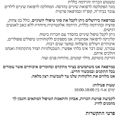
טשטוש הכרתי והרדמה כללית
בוגר הפקולטה לרפואת שיניים בהדסה- המחלקה לרפואת שיניים לילדים
עובד בביה"ח, קופ"ח ובמרפאה פרטית
במרפאה בירושלים ניתן לקבל את סוגי טיפולי השיניים
, כולל בגז צחוק,
סדציה ובהרדמה כללית, הרדמה אלקטרונית מיוחדת ללא כאב לאנשים
רגישים.
ניתן לקבל טיפול שיניים בהסדר עם חברות ביטוח.
קליניקה לרפואה אסתטית: אנו מספקים ללקוחותינו טיפולים פופולרים,
איכותיים ויעילים בהצלחה במשך שנים רבות.
עבורנו, שום דבר אינו בלתי אפשרי, הטכנולוגיות תמיד מתקדמות ואנחנו
הולכים איתם.
הזרקת בוטוקס, מילוי קמטים, מתיחת פנים ועוד.
במרפאה אנו משתמשים בציוד מתקדם ובחומרים איכותיים אשר עומדים
בכל התקנים ובמכשור חדיש.
אנו מלווים את הלקוחות שלנו עד לשביעות רצון מלאה.
שעות פעילות:
ימים א-ה בין 10:00-18:00
לקביעת פגישת הכרות, אבחון והתאמת הטיפול המתאים והנכון לך
מוזמנים לחייג
פרטי התקשרות