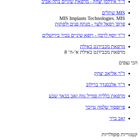
ד"ר אידלמן יצחק - מרפאת שיניים בתל-אביב
MIS שתלים
MIS Implants Technologies. MIS
פרופ' רפאל זלצר - מנתח פנים ולסתות
ד"ר יוסף לרבה - רופא שיניים בכיר בירושלים
מרפאת מכבידנט באילת
מרפאת מכבידנט באילת א‘-ה‘ 8
הכי נצפים
ד''ר אליאב יצחק
ד"ר אלכסנדר ברילוב
מרפאת כללית סמייל נווה זאב בבאר שבע
פרופסור שלמה טייכר
זאב ברר
קטגוריות פופולריות