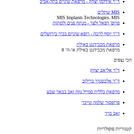
ד"ר אידלמן יצחק - מרפאת שיניים בתל-אביב
MIS שתלים
MIS Implants Technologies. MIS
פרופ' רפאל זלצר - מנתח פנים ולסתות
ד"ר יוסף לרבה - רופא שיניים בכיר בירושלים
מרפאת מכבידנט באילת
מרפאת מכבידנט באילת א‘-ה‘ 8
הכי נצפים
ד''ר אליאב יצחק
ד"ר אלכסנדר ברילוב
מרפאת כללית סמייל נווה זאב בבאר שבע
פרופסור שלמה טייכר
זאב ברר
קטגוריות פופולריות