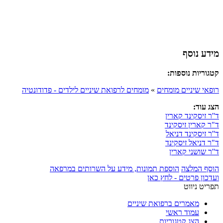
מידע נוסף
קטגוריות נוספות:
רופאי שיניים מומחים
»
מומחים לרפואת שיניים לילדים - פדודונטיה
הצג עוד:
ד''ר זיסקינד קארין
ד"ר קארין זיסקינד
ד''ר זיסקינד דניאל
ד"ר דניאל זיסקינד
ד''ר שושני קארין
הוסף המלצה
הוספת תמונות, מידע על השרותים במרפאה
ועדכון פרטים - לחץ כאן
תפריט ניווט
מאמרים ברפואת שיניים
עמוד ראשי
הצג קטגוריות