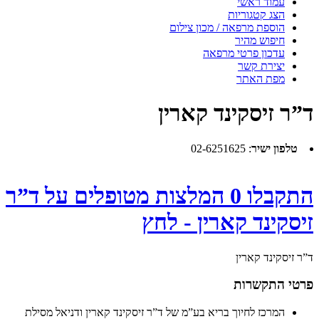
עמוד ראשי
הצג קטגוריות
הוספת מרפאה / מכון צילום
חיפוש מהיר
עדכון פרטי מרפאה
יצירת קשר
מפת האתר
ד”ר זיסקינד קארין
טלפון ישיר
:
02-6251625
התקבלו 0 המלצות מטופלים על ד”ר
זיסקינד קארין - לחץ
ד”ר זיסקינד קארין
פרטי התקשרות
המרכז לחיוך בריא בע”מ של ד”ר זיסקינד קארין ודניאל מסילת