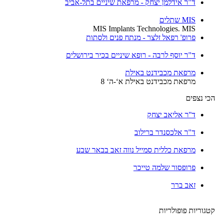
ד"ר אידלמן יצחק - מרפאת שיניים בתל-אביב
MIS שתלים
MIS Implants Technologies. MIS
פרופ' רפאל זלצר - מנתח פנים ולסתות
ד"ר יוסף לרבה - רופא שיניים בכיר בירושלים
מרפאת מכבידנט באילת
מרפאת מכבידנט באילת א‘-ה‘ 8
הכי נצפים
ד''ר אליאב יצחק
ד"ר אלכסנדר ברילוב
מרפאת כללית סמייל נווה זאב בבאר שבע
פרופסור שלמה טייכר
זאב ברר
קטגוריות פופולריות