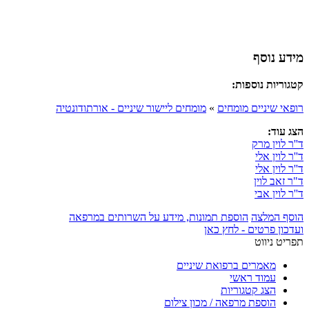
מידע נוסף
קטגוריות נוספות:
רופאי שיניים מומחים
»
מומחים ליישור שיניים - אורתודונטיה
הצג עוד:
ד''ר לוין מרק
ד''ר לוין אלי
ד''ר לוין אלי
ד"ר זאב לוין
ד''ר לוין אבי
הוסף המלצה
הוספת תמונות, מידע על השרותים במרפאה
ועדכון פרטים - לחץ כאן
תפריט ניווט
מאמרים ברפואת שיניים
עמוד ראשי
הצג קטגוריות
הוספת מרפאה / מכון צילום