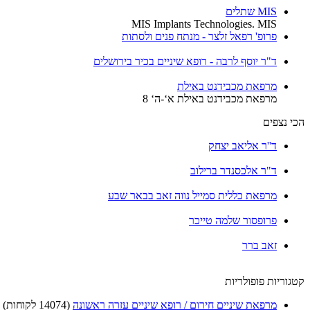
MIS שתלים
MIS Implants Technologies. MIS
פרופ' רפאל זלצר - מנתח פנים ולסתות
ד"ר יוסף לרבה - רופא שיניים בכיר בירושלים
מרפאת מכבידנט באילת
מרפאת מכבידנט באילת א‘-ה‘ 8
הכי נצפים
ד''ר אליאב יצחק
ד"ר אלכסנדר ברילוב
מרפאת כללית סמייל נווה זאב בבאר שבע
פרופסור שלמה טייכר
זאב ברר
קטגוריות פופולריות
מרפאת שיניים חירום / רופא שיניים עזרה ראשונה
(14074 לקוחות)