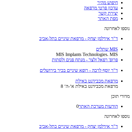
חיפוש מהיר
עדכון פרטי מרפאה
יצירת קשר
מפת האתר
נוספו לאחרונה
ד"ר אידלמן יצחק - מרפאת שיניים בתל-אביב
MIS שתלים
MIS Implants Technologies. MIS
פרופ' רפאל זלצר - מנתח פנים ולסתות
ד"ר יוסף לרבה - רופא שיניים בכיר בירושלים
מרפאת מכבידנט באילת
מרפאת מכבידנט באילת א‘-ה‘ 8
מדורי תוכן
הודעות מערכת האתר
0
נוספו לאחרונה
ד"ר אידלמן יצחק - מרפאת שיניים בתל-אביב