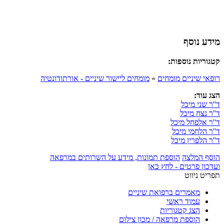
מידע נוסף
קטגוריות נוספות:
רופאי שיניים מומחים
»
מומחים ליישור שיניים - אורתודונטיה
הצג עוד:
ד''ר שני מיכל
ד''ר נצח מיכל
ד''ר אלפחל מיכל
ד''ר הלחמי מיכל
ד''ר הלפרין מיכל
הוסף המלצה
הוספת תמונות, מידע על השרותים במרפאה
ועדכון פרטים - לחץ כאן
תפריט ניווט
מאמרים ברפואת שיניים
עמוד ראשי
הצג קטגוריות
הוספת מרפאה / מכון צילום