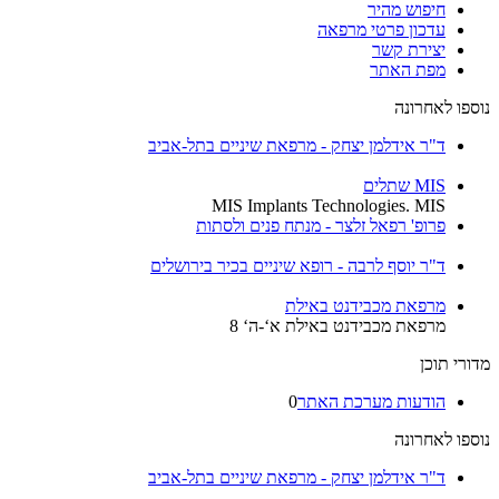
חיפוש מהיר
עדכון פרטי מרפאה
יצירת קשר
מפת האתר
נוספו לאחרונה
ד"ר אידלמן יצחק - מרפאת שיניים בתל-אביב
MIS שתלים
MIS Implants Technologies. MIS
פרופ' רפאל זלצר - מנתח פנים ולסתות
ד"ר יוסף לרבה - רופא שיניים בכיר בירושלים
מרפאת מכבידנט באילת
מרפאת מכבידנט באילת א‘-ה‘ 8
מדורי תוכן
הודעות מערכת האתר
0
נוספו לאחרונה
ד"ר אידלמן יצחק - מרפאת שיניים בתל-אביב