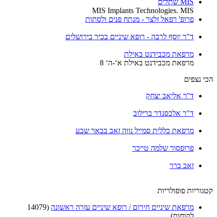
MIS שתלים
MIS Implants Technologies. MIS
פרופ' רפאל זלצר - מנתח פנים ולסתות
ד"ר יוסף לרבה - רופא שיניים בכיר בירושלים
מרפאת מכבידנט באילת
מרפאת מכבידנט באילת א‘-ה‘ 8
הכי נצפים
ד''ר אליאב יצחק
ד"ר אלכסנדר ברילוב
מרפאת כללית סמייל נווה זאב בבאר שבע
פרופסור שלמה טייכר
זאב ברר
קטגוריות פופולריות
מרפאת שיניים חירום / רופא שיניים עזרה ראשונה
(14079
לקוחות)