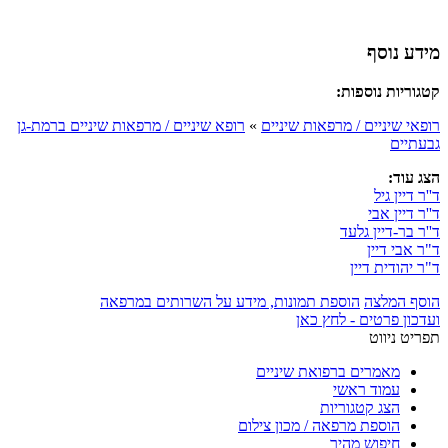
מידע נוסף
קטגוריות נוספות:
רופאי שיניים / מרפאות שיניים
»
רופא שיניים / מרפאות שיניים ברמת-גן
גבעתיים
הצג עוד:
ד''ר דיין גיל
ד''ר דיין אבי
ד''ר בר-דיין גלעד
ד"ר אבי דיין
ד"ר יהודית דיין
הוסף המלצה
הוספת תמונות, מידע על השרותים במרפאה
ועדכון פרטים - לחץ כאן
תפריט ניווט
מאמרים ברפואת שיניים
עמוד ראשי
הצג קטגוריות
הוספת מרפאה / מכון צילום
חיפוש מהיר