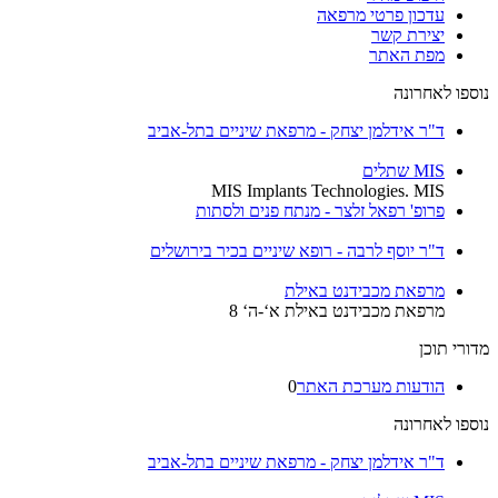
עדכון פרטי מרפאה
יצירת קשר
מפת האתר
נוספו לאחרונה
ד"ר אידלמן יצחק - מרפאת שיניים בתל-אביב
MIS שתלים
MIS Implants Technologies. MIS
פרופ' רפאל זלצר - מנתח פנים ולסתות
ד"ר יוסף לרבה - רופא שיניים בכיר בירושלים
מרפאת מכבידנט באילת
מרפאת מכבידנט באילת א‘-ה‘ 8
מדורי תוכן
הודעות מערכת האתר
0
נוספו לאחרונה
ד"ר אידלמן יצחק - מרפאת שיניים בתל-אביב