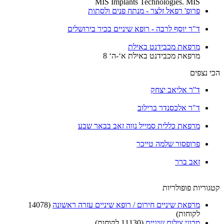
MIS Implants Technologies. MIS
פרופ' רפאל זלצר - מנתח פנים ולסתות
ד"ר יוסף לרבה - רופא שיניים בכיר בירושלים
מרפאת מכבידנט באילת
מרפאת מכבידנט באילת א‘-ה‘ 8
הכי נצפים
ד''ר אליאב יצחק
ד"ר אלכסנדר ברילוב
מרפאת כללית סמייל נווה זאב בבאר שבע
פרופסור שלמה טייכר
זאב ברר
קטגוריות פופולריות
מרפאת שיניים חירום / רופא שיניים עזרה ראשונה
(14078
לקוחות)
מכוני צילום שיניים
(11130 לקוחות)