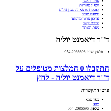
עמוד ראשי
הצג קטגוריות
הוספת מרפאה / מכון צילום
חיפוש מהיר
עדכון פרטי מרפאה
יצירת קשר
מפת האתר
ד''ר דיאמנט יוליה
טלפון ישיר
:
054-2086696
התקבלו 0 המלצות מטופלים על
ד''ר דיאמנט יוליה - לחץ
פרטי התקשרות
כפר סבא
מפה
טלפון
:
054-2086696