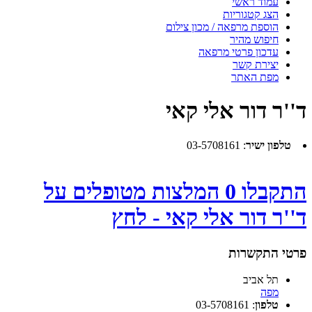
עמוד ראשי
הצג קטגוריות
הוספת מרפאה / מכון צילום
חיפוש מהיר
עדכון פרטי מרפאה
יצירת קשר
מפת האתר
ד''ר דור אלי קאי
טלפון ישיר
:
03-5708161
התקבלו 0 המלצות מטופלים על
ד''ר דור אלי קאי - לחץ
פרטי התקשרות
תל אביב
מפה
טלפון
:
03-5708161