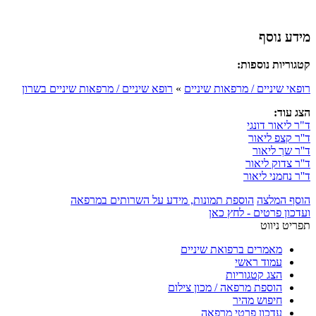
מידע נוסף
קטגוריות נוספות:
רופאי שיניים / מרפאות שיניים
»
רופא שיניים / מרפאות שיניים בשרון
הצג עוד:
ד"ר ליאור דונגי
ד''ר קצפ ליאור
ד''ר שך ליאור
ד''ר צדוק ליאור
ד''ר נחמני ליאור
הוסף המלצה
הוספת תמונות, מידע על השרותים במרפאה
ועדכון פרטים - לחץ כאן
תפריט ניווט
מאמרים ברפואת שיניים
עמוד ראשי
הצג קטגוריות
הוספת מרפאה / מכון צילום
חיפוש מהיר
עדכון פרטי מרפאה