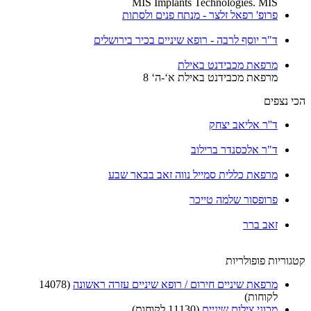
MIS Implants Technologies. MIS
פרופ' רפאל זלצר - מנתח פנים ולסתות
ד"ר יוסף לרבה - רופא שיניים בכיר בירושלים
מרפאת מכבידנט באילת
מרפאת מכבידנט באילת א‘-ה‘ 8
הכי נצפים
ד''ר אליאב יצחק
ד"ר אלכסנדר ברילוב
מרפאת כללית סמייל נווה זאב בבאר שבע
פרופסור שלמה טייכר
זאב ברר
קטגוריות פופולריות
מרפאת שיניים חירום / רופא שיניים עזרה ראשונה
(14078
לקוחות)
מכוני צילום שיניים
(11130 לקוחות)