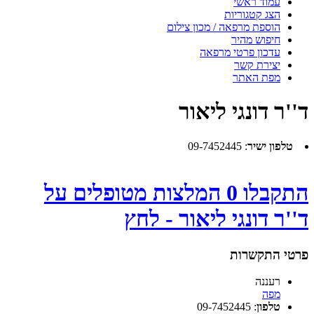
עמוד ראשי
הצג קטגוריות
הוספת מרפאה / מכון צילום
חיפוש מהיר
עדכון פרטי מרפאה
יצירת קשר
מפת האתר
ד''ר דונגי ליאור
טלפון ישיר
:
09-7452445
התקבלו 0 המלצות מטופלים על
ד''ר דונגי ליאור - לחץ
פרטי התקשרות
רעננה
מפה
טלפון
:
09-7452445