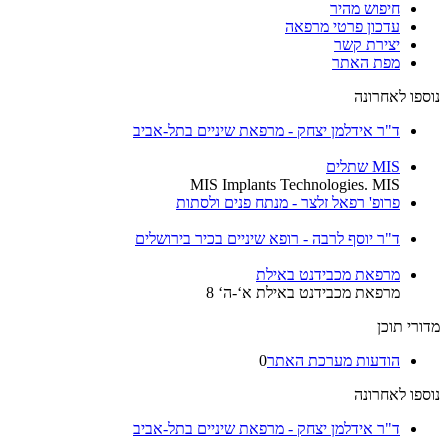
חיפוש מהיר
עדכון פרטי מרפאה
יצירת קשר
מפת האתר
נוספו לאחרונה
ד"ר אידלמן יצחק - מרפאת שיניים בתל-אביב
MIS שתלים
MIS Implants Technologies. MIS
פרופ' רפאל זלצר - מנתח פנים ולסתות
ד"ר יוסף לרבה - רופא שיניים בכיר בירושלים
מרפאת מכבידנט באילת
מרפאת מכבידנט באילת א‘-ה‘ 8
מדורי תוכן
הודעות מערכת האתר
0
נוספו לאחרונה
ד"ר אידלמן יצחק - מרפאת שיניים בתל-אביב