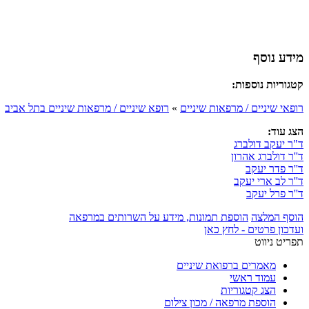
מידע נוסף
קטגוריות נוספות:
רופאי שיניים / מרפאות שיניים
»
רופא שיניים / מרפאות שיניים בתל אביב
הצג עוד:
ד"ר יעקב דולברג
ד''ר דולברג אהרון
ד''ר פדר יעקב
ד''ר לב ארי יעקב
ד''ר פרל יעקב
הוסף המלצה
הוספת תמונות, מידע על השרותים במרפאה
ועדכון פרטים - לחץ כאן
תפריט ניווט
מאמרים ברפואת שיניים
עמוד ראשי
הצג קטגוריות
הוספת מרפאה / מכון צילום