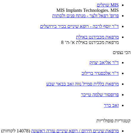
MIS שתלים
MIS Implants Technologies. MIS
פרופ' רפאל זלצר - מנתח פנים ולסתות
ד"ר יוסף לרבה - רופא שיניים בכיר בירושלים
מרפאת מכבידנט באילת
מרפאת מכבידנט באילת א‘-ה‘ 8
הכי נצפים
ד''ר אליאב יצחק
ד"ר אלכסנדר ברילוב
מרפאת כללית סמייל נווה זאב בבאר שבע
פרופסור שלמה טייכר
זאב ברר
קטגוריות פופולריות
מרפאת שיניים חירום / רופא שיניים עזרה ראשונה
(14078 לקוחות)