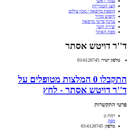
עמוד ראשי
הצג קטגוריות
הוספת מרפאה / מכון צילום
חיפוש מהיר
עדכון פרטי מרפאה
יצירת קשר
מפת האתר
ד''ר דויטש אסתר
טלפון ישיר
:
03-6120745
התקבלו 0 המלצות מטופלים על
ד''ר דויטש אסתר - לחץ
פרטי התקשרות
רמת גן
מפה
טלפון
:
03-6120745