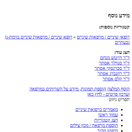
מידע נוסף
קטגוריות נוספות:
רופאי שיניים / מרפאות שיניים
»
רופא שיניים / מרפאות שיניים ברמת-גן
גבעתיים
הצג עוד:
ד''ר דויטש מנחם
ד''ר סנדלר אסתר
ד''ר סברנסקי אסתר
ד''ר רוזנברג אסתר
ד''ר קלס אסתר
הוסף המלצה
הוספת תמונות, מידע על השרותים במרפאה
ועדכון פרטים - לחץ כאן
תפריט ניווט
מאמרים ברפואת שיניים
עמוד ראשי
הצג קטגוריות
הוספת מרפאה / מכון צילום
חיפוש מהיר