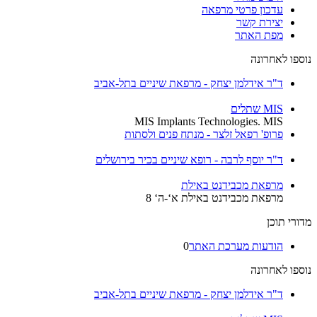
עדכון פרטי מרפאה
יצירת קשר
מפת האתר
נוספו לאחרונה
ד"ר אידלמן יצחק - מרפאת שיניים בתל-אביב
MIS שתלים
MIS Implants Technologies. MIS
פרופ' רפאל זלצר - מנתח פנים ולסתות
ד"ר יוסף לרבה - רופא שיניים בכיר בירושלים
מרפאת מכבידנט באילת
מרפאת מכבידנט באילת א‘-ה‘ 8
מדורי תוכן
הודעות מערכת האתר
0
נוספו לאחרונה
ד"ר אידלמן יצחק - מרפאת שיניים בתל-אביב