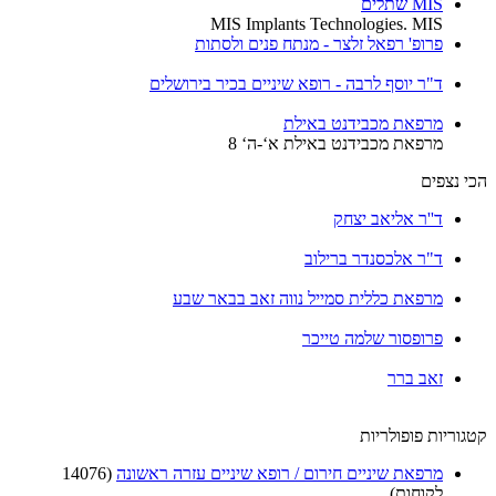
MIS שתלים
MIS Implants Technologies. MIS
פרופ' רפאל זלצר - מנתח פנים ולסתות
ד"ר יוסף לרבה - רופא שיניים בכיר בירושלים
מרפאת מכבידנט באילת
מרפאת מכבידנט באילת א‘-ה‘ 8
הכי נצפים
ד''ר אליאב יצחק
ד"ר אלכסנדר ברילוב
מרפאת כללית סמייל נווה זאב בבאר שבע
פרופסור שלמה טייכר
זאב ברר
קטגוריות פופולריות
מרפאת שיניים חירום / רופא שיניים עזרה ראשונה
(14076
לקוחות)