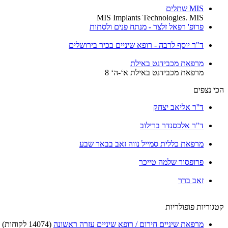
MIS שתלים
MIS Implants Technologies. MIS
פרופ' רפאל זלצר - מנתח פנים ולסתות
ד"ר יוסף לרבה - רופא שיניים בכיר בירושלים
מרפאת מכבידנט באילת
מרפאת מכבידנט באילת א‘-ה‘ 8
הכי נצפים
ד''ר אליאב יצחק
ד"ר אלכסנדר ברילוב
מרפאת כללית סמייל נווה זאב בבאר שבע
פרופסור שלמה טייכר
זאב ברר
קטגוריות פופולריות
מרפאת שיניים חירום / רופא שיניים עזרה ראשונה
(14074 לקוחות)