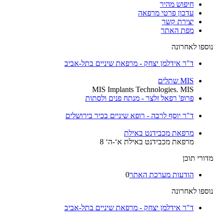
חיפוש מהיר
עדכון פרטי מרפאה
יצירת קשר
מפת האתר
נוספו לאחרונה
ד"ר אידלמן יצחק - מרפאת שיניים בתל-אביב
MIS שתלים
MIS Implants Technologies. MIS
פרופ' רפאל זלצר - מנתח פנים ולסתות
ד"ר יוסף לרבה - רופא שיניים בכיר בירושלים
מרפאת מכבידנט באילת
מרפאת מכבידנט באילת א‘-ה‘ 8
מדורי תוכן
הודעות מערכת האתר
0
נוספו לאחרונה
ד"ר אידלמן יצחק - מרפאת שיניים בתל-אביב