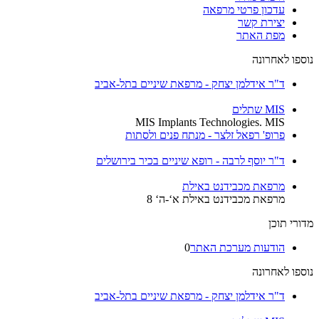
עדכון פרטי מרפאה
יצירת קשר
מפת האתר
נוספו לאחרונה
ד"ר אידלמן יצחק - מרפאת שיניים בתל-אביב
MIS שתלים
MIS Implants Technologies. MIS
פרופ' רפאל זלצר - מנתח פנים ולסתות
ד"ר יוסף לרבה - רופא שיניים בכיר בירושלים
מרפאת מכבידנט באילת
מרפאת מכבידנט באילת א‘-ה‘ 8
מדורי תוכן
הודעות מערכת האתר
0
נוספו לאחרונה
ד"ר אידלמן יצחק - מרפאת שיניים בתל-אביב