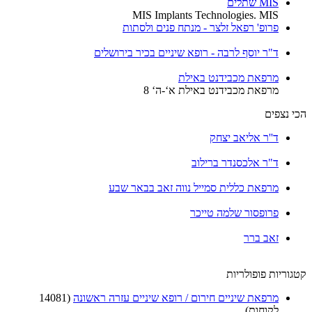
MIS שתלים
MIS Implants Technologies. MIS
פרופ' רפאל זלצר - מנתח פנים ולסתות
ד"ר יוסף לרבה - רופא שיניים בכיר בירושלים
מרפאת מכבידנט באילת
מרפאת מכבידנט באילת א‘-ה‘ 8
הכי נצפים
ד''ר אליאב יצחק
ד"ר אלכסנדר ברילוב
מרפאת כללית סמייל נווה זאב בבאר שבע
פרופסור שלמה טייכר
זאב ברר
קטגוריות פופולריות
מרפאת שיניים חירום / רופא שיניים עזרה ראשונה
(14081
לקוחות)