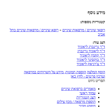
מידע נוסף
קטגוריות נוספות:
רופאי שיניים / מרפאות שיניים
»
רופא שיניים / מרפאות שיניים בתל
אביב
הצג עוד:
ד''ר גרינברג ליאוניד
ד"ר ליאוניד גרינברג
ד''ר קוזמין ליאוניד
ד''ר בוקסינר ליאוניד
ד''ר צ'רניאק ליאוניד
הוסף המלצה
הוספת תמונות, מידע על השרותים במרפאה
ועדכון פרטים - לחץ כאן
תפריט ניווט
מאמרים ברפואת שיניים
עמוד ראשי
הצג קטגוריות
הוספת מרפאה / מכון צילום
חיפוש מהיר