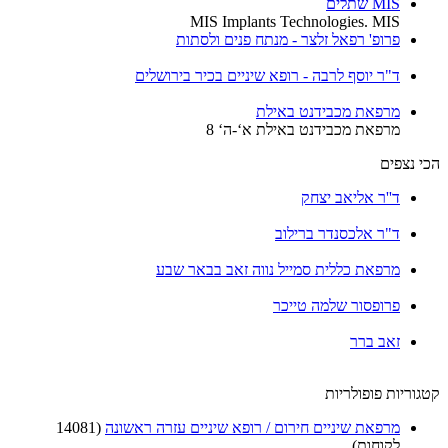
MIS שתלים
MIS Implants Technologies. MIS
פרופ' רפאל זלצר - מנתח פנים ולסתות
ד"ר יוסף לרבה - רופא שיניים בכיר בירושלים
מרפאת מכבידנט באילת
מרפאת מכבידנט באילת א‘-ה‘ 8
הכי נצפים
ד''ר אליאב יצחק
ד"ר אלכסנדר ברילוב
מרפאת כללית סמייל נווה זאב בבאר שבע
פרופסור שלמה טייכר
זאב ברר
קטגוריות פופולריות
מרפאת שיניים חירום / רופא שיניים עזרה ראשונה
(14081
לקוחות)