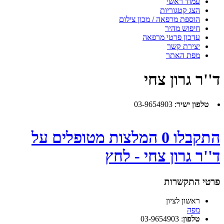
עמוד ראשי
הצג קטגוריות
הוספת מרפאה / מכון צילום
חיפוש מהיר
עדכון פרטי מרפאה
יצירת קשר
מפת האתר
ד''ר גרון צחי
טלפון ישיר
:
03-9654903
התקבלו 0 המלצות מטופלים על
ד''ר גרון צחי - לחץ
פרטי התקשרות
ראשון לציון
מפה
טלפון
:
03-9654903