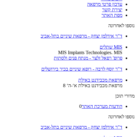
עדכון פרטי מרפאה
יצירת קשר
מפת האתר
נוספו לאחרונה
ד"ר אידלמן יצחק - מרפאת שיניים בתל-אביב
MIS שתלים
MIS Implants Technologies. MIS
פרופ' רפאל זלצר - מנתח פנים ולסתות
ד"ר יוסף לרבה - רופא שיניים בכיר בירושלים
מרפאת מכבידנט באילת
מרפאת מכבידנט באילת א‘-ה‘ 8
מדורי תוכן
הודעות מערכת האתר
0
נוספו לאחרונה
ד"ר אידלמן יצחק - מרפאת שיניים בתל-אביב