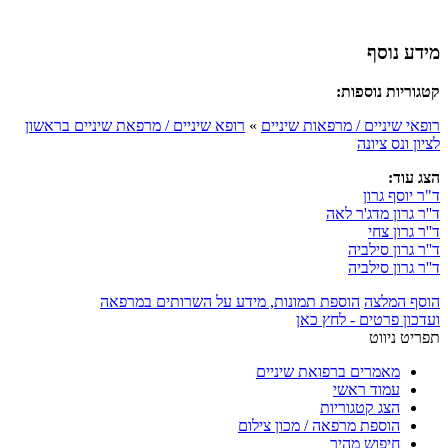
מידע נוסף
קטגוריות נוספות:
רופאי שיניים / מרפאות שיניים
»
רופא שיניים / מרפאת שיניים בראשון
לציון ונס ציונה
הצג עוד:
ד"ר יוסף גרון
ד''ר גרון מדג'ר לאה
ד''ר גרון צחי
ד''ר גרון סילביה
ד''ר גרון סילביה
הוסף המלצה
הוספת תמונות, מידע על השרותים במרפאה
ועדכון פרטים - לחץ כאן
תפריט ניווט
מאמרים ברפואת שיניים
עמוד ראשי
הצג קטגוריות
הוספת מרפאה / מכון צילום
חיפוש מהיר