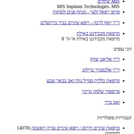
MIS שתלים
MIS Implants Technologies. MIS
פרופ' רפאל זלצר - מנתח פנים ולסתות
ד"ר יוסף לרבה - רופא שיניים בכיר בירושלים
מרפאת מכבידנט באילת
מרפאת מכבידנט באילת א‘-ה‘ 8
הכי נצפים
ד''ר אליאב יצחק
ד"ר אלכסנדר ברילוב
מרפאת כללית סמייל נווה זאב בבאר שבע
פרופסור שלמה טייכר
זאב ברר
קטגוריות פופולריות
מרפאת שיניים חירום / רופא שיניים עזרה ראשונה
(14078
לקוחות)