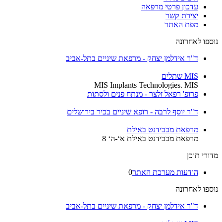
עדכון פרטי מרפאה
יצירת קשר
מפת האתר
נוספו לאחרונה
ד"ר אידלמן יצחק - מרפאת שיניים בתל-אביב
MIS שתלים
MIS Implants Technologies. MIS
פרופ' רפאל זלצר - מנתח פנים ולסתות
ד"ר יוסף לרבה - רופא שיניים בכיר בירושלים
מרפאת מכבידנט באילת
מרפאת מכבידנט באילת א‘-ה‘ 8
מדורי תוכן
הודעות מערכת האתר
0
נוספו לאחרונה
ד"ר אידלמן יצחק - מרפאת שיניים בתל-אביב