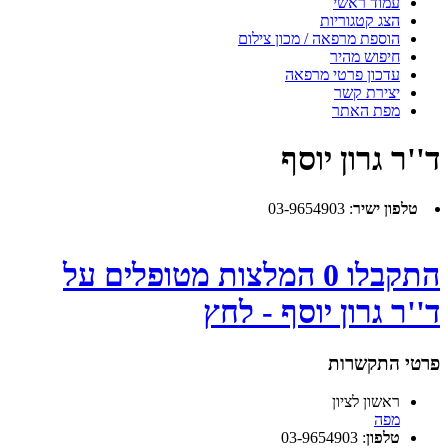
עמוד ראשי
הצג קטגוריות
הוספת מרפאה / מכון צילום
חיפוש מהיר
עדכון פרטי מרפאה
יצירת קשר
מפת האתר
ד''ר גרון יוסף
טלפון ישיר
:
03-9654903
התקבלו 0 המלצות מטופלים על
ד''ר גרון יוסף - לחץ
פרטי התקשרות
ראשון לציון
מפה
טלפון
:
03-9654903