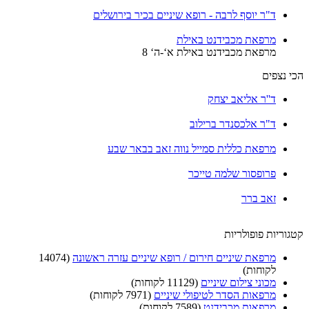
ד"ר יוסף לרבה - רופא שיניים בכיר בירושלים
מרפאת מכבידנט באילת
מרפאת מכבידנט באילת א‘-ה‘ 8
הכי נצפים
ד''ר אליאב יצחק
ד"ר אלכסנדר ברילוב
מרפאת כללית סמייל נווה זאב בבאר שבע
פרופסור שלמה טייכר
זאב ברר
קטגוריות פופולריות
מרפאת שיניים חירום / רופא שיניים עזרה ראשונה
(14074
לקוחות)
מכוני צילום שיניים
(11129 לקוחות)
מרפאות הסדר לטיפולי שיניים
(7971 לקוחות)
מרפאות מכבידנט
(7589 לקוחות)