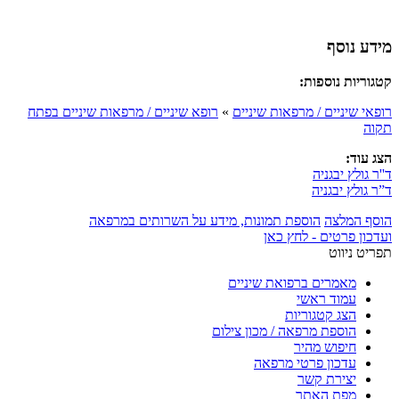
מידע נוסף
קטגוריות נוספות:
רופאי שיניים / מרפאות שיניים
»
רופא שיניים / מרפאות שיניים בפתח
תקוה
הצג עוד:
ד''ר גולץ יבגניה
ד”ר גולץ יבגניה
הוסף המלצה
הוספת תמונות, מידע על השרותים במרפאה
ועדכון פרטים - לחץ כאן
תפריט ניווט
מאמרים ברפואת שיניים
עמוד ראשי
הצג קטגוריות
הוספת מרפאה / מכון צילום
חיפוש מהיר
עדכון פרטי מרפאה
יצירת קשר
מפת האתר