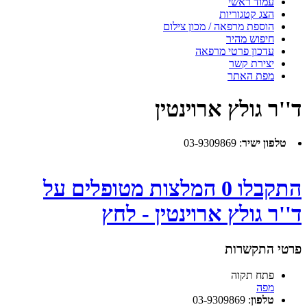
עמוד ראשי
הצג קטגוריות
הוספת מרפאה / מכון צילום
חיפוש מהיר
עדכון פרטי מרפאה
יצירת קשר
מפת האתר
ד''ר גולץ ארוינטין
טלפון ישיר
:
03-9309869
התקבלו 0 המלצות מטופלים על
ד''ר גולץ ארוינטין - לחץ
פרטי התקשרות
פתח תקוה
מפה
טלפון
:
03-9309869