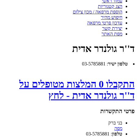
עמוד ראשי
הצג קטגוריות
הוספת מרפאה / מכון צילום
חיפוש מהיר
עדכון פרטי מרפאה
יצירת קשר
מפת האתר
ד''ר גולנדר אדית
טלפון ישיר
:
03-5785881
התקבלו 0 המלצות מטופלים על
ד''ר גולנדר אדית - לחץ
פרטי התקשרות
בני ברק
מפה
טלפון
:
03-5785881