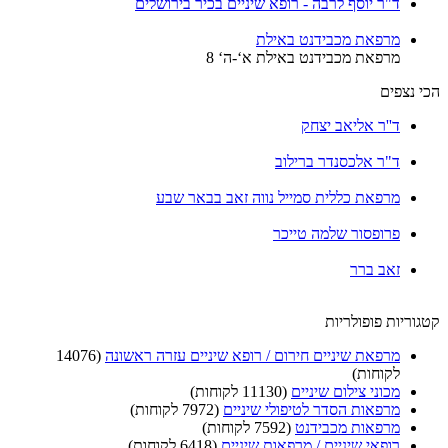
ד"ר יוסף לרבה - רופא שיניים בכיר בירושלים
מרפאת מכבידנט באילת
מרפאת מכבידנט באילת א‘-ה‘ 8
הכי נצפים
ד''ר אליאב יצחק
ד"ר אלכסנדר ברילוב
מרפאת כללית סמייל נווה זאב בבאר שבע
פרופסור שלמה טייכר
זאב ברר
קטגוריות פופולריות
מרפאת שיניים חירום / רופא שיניים עזרה ראשונה
(14076
לקוחות)
מכוני צילום שיניים
(11130 לקוחות)
מרפאות הסדר לטיפולי שיניים
(7972 לקוחות)
מרפאות מכבידנט
(7592 לקוחות)
רופאי שיניים / מרפאות שיניים
(6418 לקוחות)