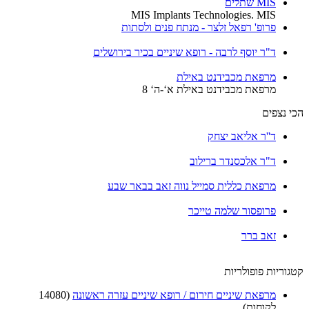
MIS שתלים
MIS Implants Technologies. MIS
פרופ' רפאל זלצר - מנתח פנים ולסתות
ד"ר יוסף לרבה - רופא שיניים בכיר בירושלים
מרפאת מכבידנט באילת
מרפאת מכבידנט באילת א‘-ה‘ 8
הכי נצפים
ד''ר אליאב יצחק
ד"ר אלכסנדר ברילוב
מרפאת כללית סמייל נווה זאב בבאר שבע
פרופסור שלמה טייכר
זאב ברר
קטגוריות פופולריות
מרפאת שיניים חירום / רופא שיניים עזרה ראשונה
(14080
לקוחות)