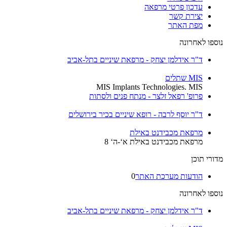
עדכון פרטי מרפאה
יצירת קשר
מפת האתר
נוספו לאחרונה
ד"ר אידלמן יצחק - מרפאת שיניים בתל-אביב
MIS שתלים
MIS Implants Technologies. MIS
פרופ' רפאל זלצר - מנתח פנים ולסתות
ד"ר יוסף לרבה - רופא שיניים בכיר בירושלים
מרפאת מכבידנט באילת
מרפאת מכבידנט באילת א‘-ה‘ 8
מדורי תוכן
הודעות מערכת האתר
0
נוספו לאחרונה
ד"ר אידלמן יצחק - מרפאת שיניים בתל-אביב