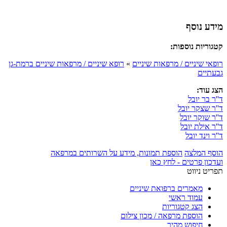
מידע נוסף
קטגוריות נוספות:
רופאי שיניים / מרפאות שיניים
»
רופא שיניים / מרפאות שיניים ברמת-גן
גבעתיים
הצג עוד:
ד''ר בר יובל
ד''ר שצקר יובל
ד''ר שוקר יובל
ד''ר אילת יובל
ד''ר וינד יובל
הוסף המלצה
הוספת תמונות, מידע על השרותים במרפאה
ועדכון פרטים - לחץ כאן
תפריט ניווט
מאמרים ברפואת שיניים
עמוד ראשי
הצג קטגוריות
הוספת מרפאה / מכון צילום
חיפוש מהיר