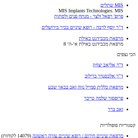
MIS שתלים
MIS Implants Technologies. MIS
פרופ' רפאל זלצר - מנתח פנים ולסתות
ד"ר יוסף לרבה - רופא שיניים בכיר בירושלים
מרפאת מכבידנט באילת
מרפאת מכבידנט באילת א‘-ה‘ 8
הכי נצפים
ד''ר אליאב יצחק
ד"ר אלכסנדר ברילוב
מרפאת כללית סמייל נווה זאב בבאר שבע
פרופסור שלמה טייכר
זאב ברר
קטגוריות פופולריות
מרפאת שיניים חירום / רופא שיניים עזרה ראשונה
(14079 לקוחות)