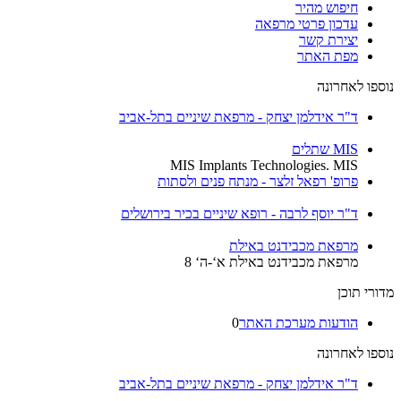
חיפוש מהיר
עדכון פרטי מרפאה
יצירת קשר
מפת האתר
נוספו לאחרונה
ד"ר אידלמן יצחק - מרפאת שיניים בתל-אביב
MIS שתלים
MIS Implants Technologies. MIS
פרופ' רפאל זלצר - מנתח פנים ולסתות
ד"ר יוסף לרבה - רופא שיניים בכיר בירושלים
מרפאת מכבידנט באילת
מרפאת מכבידנט באילת א‘-ה‘ 8
מדורי תוכן
הודעות מערכת האתר
0
נוספו לאחרונה
ד"ר אידלמן יצחק - מרפאת שיניים בתל-אביב