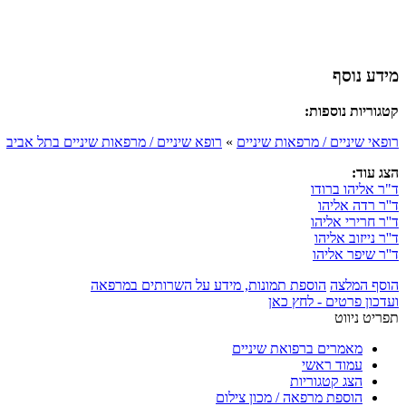
מידע נוסף
קטגוריות נוספות:
רופאי שיניים / מרפאות שיניים
»
רופא שיניים / מרפאות שיניים בתל אביב
הצג עוד:
ד"ר אליהו ברודו
ד''ר רדה אליהו
ד''ר חרירי אליהו
ד''ר נייזוב אליהו
ד''ר שיפר אליהו
הוסף המלצה
הוספת תמונות, מידע על השרותים במרפאה
ועדכון פרטים - לחץ כאן
תפריט ניווט
מאמרים ברפואת שיניים
עמוד ראשי
הצג קטגוריות
הוספת מרפאה / מכון צילום