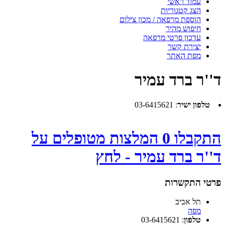
עמוד ראשי
הצג קטגוריות
הוספת מרפאה / מכון צילום
חיפוש מהיר
עדכון פרטי מרפאה
יצירת קשר
מפת האתר
ד''ר ברד עמיר
טלפון ישיר
:
03-6415621
התקבלו 0 המלצות מטופלים על
ד''ר ברד עמיר - לחץ
פרטי התקשרות
תל אביב
מפה
טלפון
:
03-6415621