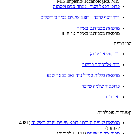
MIS Implants Technologies. MIS
פרופ' רפאל זלצר - מנתח פנים ולסתות
ד"ר יוסף לרבה - רופא שיניים בכיר בירושלים
מרפאת מכבידנט באילת
מרפאת מכבידנט באילת א‘-ה‘ 8
הכי נצפים
ד''ר אליאב יצחק
ד"ר אלכסנדר ברילוב
מרפאת כללית סמייל נווה זאב בבאר שבע
פרופסור שלמה טייכר
זאב ברר
קטגוריות פופולריות
מרפאת שיניים חירום / רופא שיניים עזרה ראשונה
(14081
לקוחות)
מכוני צילום שיניים
(11143 לקוחות)