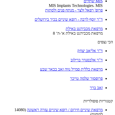
MIS שתלים
MIS Implants Technologies. MIS
פרופ' רפאל זלצר - מנתח פנים ולסתות
ד"ר יוסף לרבה - רופא שיניים בכיר בירושלים
מרפאת מכבידנט באילת
מרפאת מכבידנט באילת א‘-ה‘ 8
הכי נצפים
ד''ר אליאב יצחק
ד"ר אלכסנדר ברילוב
מרפאת כללית סמייל נווה זאב בבאר שבע
פרופסור שלמה טייכר
זאב ברר
קטגוריות פופולריות
מרפאת שיניים חירום / רופא שיניים עזרה ראשונה
(14080
לקוחות)