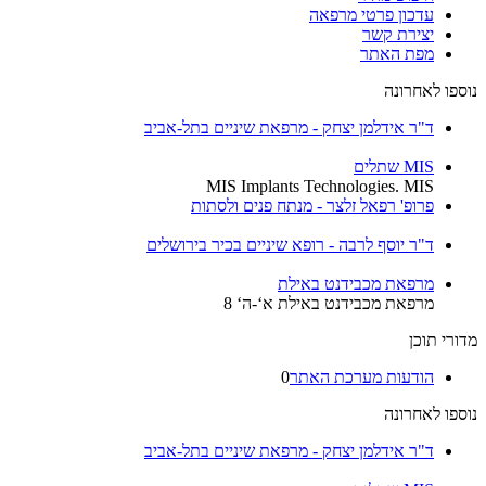
עדכון פרטי מרפאה
יצירת קשר
מפת האתר
נוספו לאחרונה
ד"ר אידלמן יצחק - מרפאת שיניים בתל-אביב
MIS שתלים
MIS Implants Technologies. MIS
פרופ' רפאל זלצר - מנתח פנים ולסתות
ד"ר יוסף לרבה - רופא שיניים בכיר בירושלים
מרפאת מכבידנט באילת
מרפאת מכבידנט באילת א‘-ה‘ 8
מדורי תוכן
הודעות מערכת האתר
0
נוספו לאחרונה
ד"ר אידלמן יצחק - מרפאת שיניים בתל-אביב