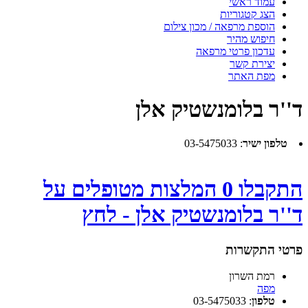
עמוד ראשי
הצג קטגוריות
הוספת מרפאה / מכון צילום
חיפוש מהיר
עדכון פרטי מרפאה
יצירת קשר
מפת האתר
ד''ר בלומנשטיק אלן
טלפון ישיר
:
03-5475033
התקבלו 0 המלצות מטופלים על
ד''ר בלומנשטיק אלן - לחץ
פרטי התקשרות
רמת השרון
מפה
טלפון
:
03-5475033